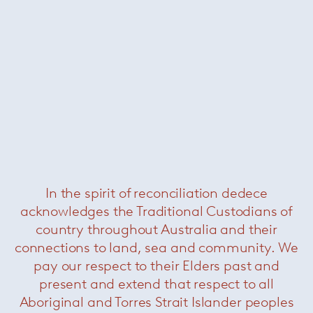
Kirk Console
— Minotti